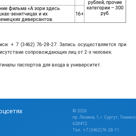
рублей; прочие
категории – 300
ие фильма «А зори здесь
руб.
шках-зенитчицах и их
16+
немецких диверсантов.
си: + 7 (3462) 76-28-27. Запись осуществляется при
рисутствие сопровождающих лиц от 2-х человек.
налы паспортов для входа в университет.
оцсетях
© 2026
пр. Ленина, 1, г. Сургут, Тюменс
628412
Тел.: +7 (3462)76-28-11