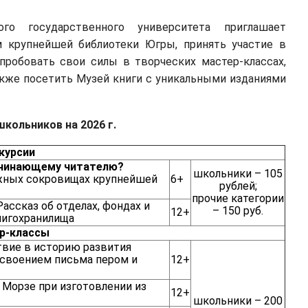
ого государственного университета приглашает
м крупнейшей библиотеки Югры, принять участие в
опробовать свои силы в творческих мастер-классах,
акже посетить Музей книги с уникальными изданиями
кольников на 2026 г.
курсии
начинающему читателю?
школьники – 105
нижных сокровищах крупнейшей
6+
рублей;
прочие
категории
Рассказ об отделах, фондах и
– 150 руб.
12+
нигохранилища
р-классы
вие в историю развития
освоением письма пером и
12+
 Морзе при изготовлении из
12+
школьники – 200